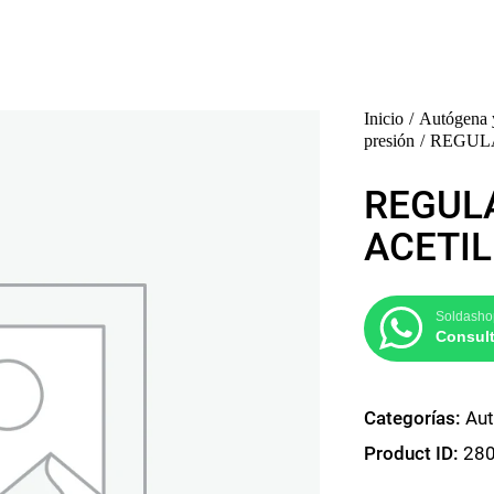
Inicio
Autógena 
presión
REGUL
REGUL
ACETI
Soldasho
Consult
Categorías:
Aut
Product ID:
28